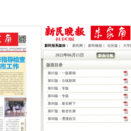
新民报系媒体：
新民网
|
新民晚报
|
社区版
|
大学
2022年06月15日
版面目录
第01版：一版要闻
第02版：古镇新闻
第03版：专版
第04版：专版
第06版：泰安桥下
第07版：银杏长廊
第08版：漕溪拾贝