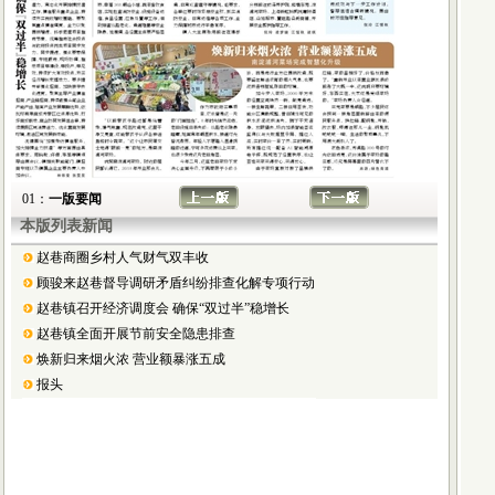
01：
一版要闻
本版列表新闻
赵巷商圈乡村人气财气双丰收
顾骏来赵巷督导调研矛盾纠纷排查化解专项行动
赵巷镇召开经济调度会 确保“双过半”稳增长
赵巷镇全面开展节前安全隐患排查
焕新归来烟火浓 营业额暴涨五成
报头