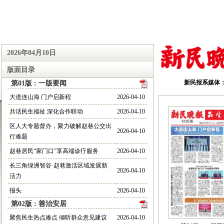
2026年04月10日
版面目录
新民报系媒体
第01版 : 一版要闻
大道连山海 门户启新程
2026-04-10
共话民生福祉 深化合作联动
2026-04-10
区人大专题督办，聚力破解赵巷公交出
2026-04-10
行难题
赵巷居民“家门口”享高端诊疗服务
2026-04-10
长三角绿洲智谷·赵巷激活区域发展新
2026-04-10
活力
报头
2026-04-10
第02版 : 善治安居
聚焦民生热点难点 倾听群众意见建议
2026-04-10