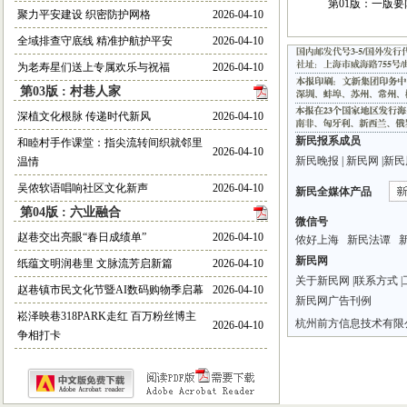
第01版：一版要
聚力平安建设 织密防护网格
2026-04-10
全域排查守底线 精准护航护平安
2026-04-10
为老寿星们送上专属欢乐与祝福
2026-04-10
第03版 : 村巷人家
深植文化根脉 传递时代新风
2026-04-10
和睦村手作课堂：指尖流转间织就邻里
2026-04-10
温情
吴侬软语唱响社区文化新声
2026-04-10
第04版 : 六业融合
赵巷交出亮眼“春日成绩单”
2026-04-10
纸蕴文明润巷里 文脉流芳启新篇
2026-04-10
赵巷镇市民文化节暨AI数码购物季启幕
2026-04-10
崧泽映巷318PARK走红 百万粉丝博主
2026-04-10
争相打卡