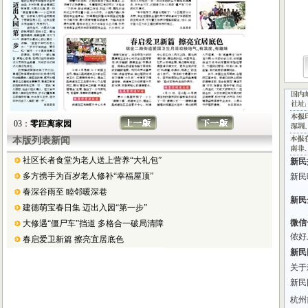
03：
零距离家园
本版列表新闻
社区长者食堂为老人送上营养“大礼包”
多方携手为百岁老人修补“幸福屋顶”
春深谷雨至 睦邻暖深巷
建德萌宝春日集 迈出入园“第一步”
大修遇“僵尸车”挡道 多格合一破局清障
春启爱卫新篇 擦亮宜居底色