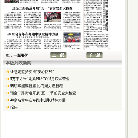
01：
一版要闻
本版列表新闻
让意定监护变成“安心防线”
5万平方米“龙凤PRSCO”5月底试营业
调研赋能谋新篇 协商聚力启新程
瑞金二路街道开展“五一”节前安全大检查
40余名青年在奔跑中汲取精神力量
报头