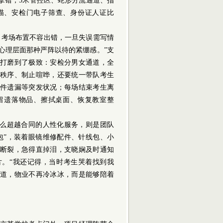
拿错；5米管控区、蛇形分流通道、指
描、安检门电子筛查、身份证人证比
考场布置不容出错，一旦失误需写情
心理层面那种严阵以待的紧绷感。”支
打磨到了极致：安检分男女通道，全
秩序、制止喧哗，还要统一带队考生
件遗漏等突发状况；每场结束考生离
留遗落物品、擦拭桌面、恢复教室整
。
么超越合同的人性化服务，则是团队
包”，装着眼镜维修配件、针线包、小
断裂，急得直掉泪，支晓娴及时通知
。“我还记得，当时考生哭着找到我
道，物业不再冷冰冰，而是能够陪着