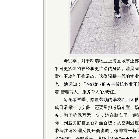
考试季，对于科瑞物业上海区域事业部
平日更紧绷的神经和更忙碌的身影。清晨5
雷打不动的工作常态。这位深耕一线的物业
态，她深知：“学校物业服务与传统物业不
着‘管理育人、服务育人’的责任。”
每逢考试季，陈显带领的学校项目团队便
成日常保洁与安保，还要承担考场布置、场
务。为了确保万无一失，她在脑海里一遍
标，到遮光窗帘是否严丝合缝；从空调温度
带着驻场经理反复开会协调，像排雷一样
个“漏洞”。在她看来，考场上没有“差不多”