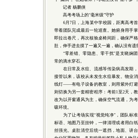
记者 杨鹏侠
高考考场上的“毫米级”守护
6月7日，上海某中学校园，距离高考首
带着团队完成最后一轮巡查。她俯身用手掌
即拉出卷尺，再次核验桌椅间距，确保严格
肚，伸手进去摸了一遍又一遍，确认没有遗
“零差错、零隐患、零干扰”是支晓娴团
常的滴水穿石。
在日常及水痘、流感等传染病高发期，
接管以来，该校从未发生水痘暴发。物业消
线灯——有电子设备的教室，则用紫外灯避
则切换为另一套精密程序：考前1至2天，
改为以开窗通风为主，确保空气流通，为考
吸环境。
为了让考场实现“视觉纯净”，团队标准
标语、地图乃至挂钟，一律清理或者用白纸
丝强光。桌肚清空后统一遮挡，地面、讲台