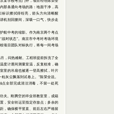
京某学校考点门外，项目经理陈荣全
内那条通向考场的路：地面干净，高
引标识擦拭得锃亮，箭头方向清晰醒
讲机别回腰间，深吸一口气，快步走
护航中考的缩影。作为南京两个考点
“战时状态”。南京市中考对考场环境
校项目团队对标执行，将每一间考场
月，闷热难耐。工程班提前拆洗了全
温度计逐间测量室温，反复校准，确
室里的吊扇也被逐一登高擦拭，叶片
一粒灰尘飘落到试卷上。”陈荣全说。
触点全部完成清洁消毒，不留一处死
功夫。刚腾空的毕业班教室里，成箱
置，安全转运至指定存放点；多余的
距，确保横平竖直、前后左右严格留