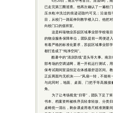
6月20日，南京中考首日。清晨6时，南
已走完第三圈巡查。他再次确认了一遍校门
压水枪冲洗过的痕迹还隐约可见；沿途指
目，从校门一路延伸到教学楼入口。他把对
向校门口的值班室。
这是科瑞物业苏皖区域事业部学校项目
的物业服务保障单位，团队提前一周便进入
有着严格的标准化要求，苏皖区域事业部学
都打造成了“纯净空间”。
酷暑中的“清凉防线”是头等大事。南京6
部考场的空调滤网，逐一开机运行测试，用
保考试期间室温恒定在体感最舒适区间。教
正反两面均无积灰——“风扇一转，不能有
与此同时，地面、桌面、门把手等高频接
角。
为了让考场视觉“归零”，团队下足了笨
书本、档案资料被秩序员轻拿轻放、分类归
桌椅统一清出，剩余课桌用卷尺精准测量间