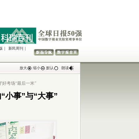
版
|
新民周刊
|
放大
缩小
默认
朗读
好考场“最后一米”
“小事”与“大事”