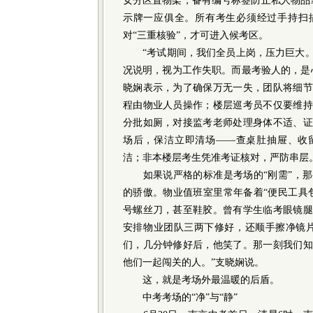
女分区置物架，备有编号标签防止私人物品
示牌一应俱全。所有考生必须经过手持扫
对“三重核验”，才可进入候考区。
“考试期间，我们全员上岗，压力巨大。
况说明，视为工作失职。而最考验人的，是
晓娴表示，为了确保万无一失，团队将细节
程由物业人员操作；楼层巡考员不仅要维持
分批如厕，对接监考老师处理身体不适、证
场后，保洁立即清场——查桌肚抽屉、收
洁；非本楼层考生凭准考证核对，严防串层
如果说严格的标准是考场的“刚需”，那
的骄傲。物业值班室里常年备着“便民工具
号螺丝刀，甚至鞋胶。曾有学生临考眼镜腿
安排物业团队三两下修好，还顺手擦净镜片
们，几分钟修好后，他笑了。那一刻我们知
他们一起闯关的人。”支晓娴说。
这，就是考场外最温暖的后盾。
中考考场的“净”与“静”