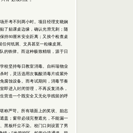
场开考不到两小时。项目经理支晓娴
贴了贴课桌边缘，确认光滑无刺；随
保持80厘米安全距离；又挨个检查桌
留任何纸屑、文具甚至一粒橡皮屑。
队的铁律。而这种极致精细，源于日
学校坚持每日教室消毒。自科瑞物业
杀时，灵活选用次氯酸消毒片或紫外
免腐蚀设备。而考试期间，消毒节奏
教室即进入封闭管理，不再反复消杀，
生营造一个既安全又无化学残留的呼
堪称严苛。所有墙面上的奖状、励志
遮盖；窗帘必须完整遮光，不能漏一
、黑板纤尘不染。校门口则设置了男