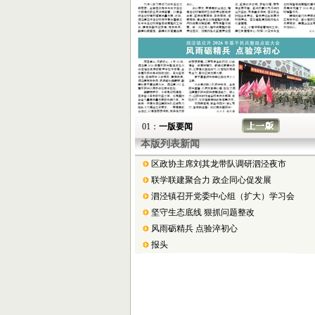
01：
一版要闻
本版列表新闻
区政协主席刘其龙带队调研泗泾夜市
联学联建聚合力 政企同心促发展
泗泾镇召开党委中心组（扩大）学习会
坚守生态底线 狠抓问题整改
风雨砺精兵 点验淬初心
报头