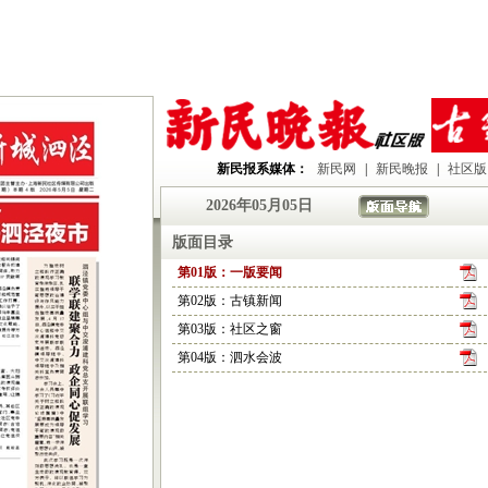
新民报系媒体：
新民网
|
新民晚报
|
社区版
2026年05月05日
版面目录
第01版：一版要闻
第02版：古镇新闻
第03版：社区之窗
第04版：泗水会波