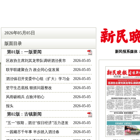
2026年05月05日
版面目录
新民报系媒体
第01版 : 一版要闻
区政协主席刘其龙带队调研泗泾夜市
2026-05-05
联学联建聚合力 政企同心促发展
2026-05-05
泗泾镇召开党委中心组（扩大）学习会
2026-05-05
坚守生态底线 狠抓问题整改
2026-05-05
风雨砺精兵 点验淬初心
2026-05-05
报头
2026-05-05
第02版 : 古镇新闻
“五一”假期，泗泾“假日经济”活力迸发
2026-05-05
一园藏尽千年事 半步踏入泗泾春
2026-05-05